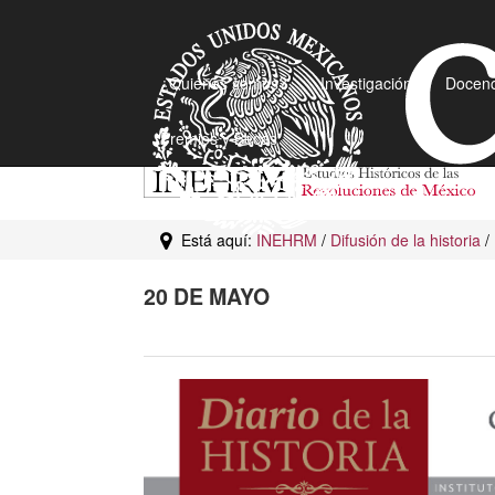
¿Quiénes somos?
Investigación
Docenc
Premios y Becas
Está aquí:
INEHRM
/
Difusión de la historia
/
20 DE MAYO