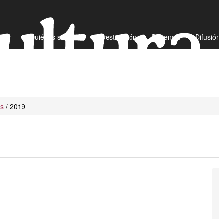
¿Quiénes somos?
Investigación
Docencia
Difusió
os
/ 2019