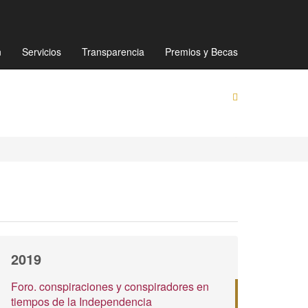
Mapa de sitio
Directorio
Preguntas Frecuentes
n
Servicios
Transparencia
Premios y Becas
2019
Foro. conspiraciones y conspiradores en
tiempos de la Independencia