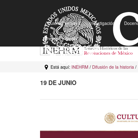
¿Quiénes somos?
Investigación
Docenc
Premios y Becas
Está aquí:
INEHRM
/
Difusión de la historia
/
19 DE JUNIO