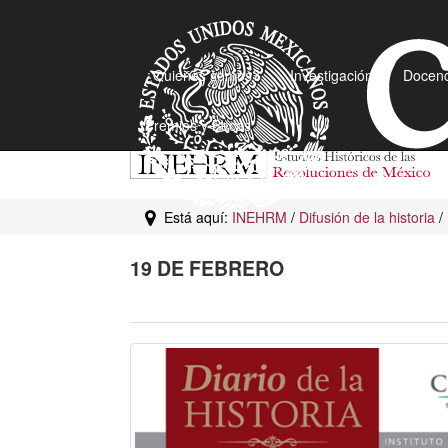
¿Quiénes somos?
Investigación
Docenc
Premios y Becas
Está aquí:
INEHRM
/
Difusión de la historia
/
19 DE FEBRERO