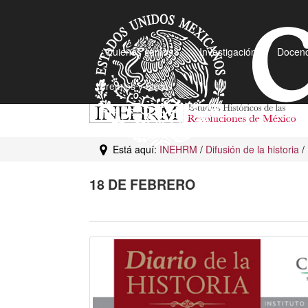
¿Quiénes somos?
Investigación
Docenc
Premios y Becas
Está aquí:
INEHRM
/
Difusión de la historia
/
18 DE FEBRERO