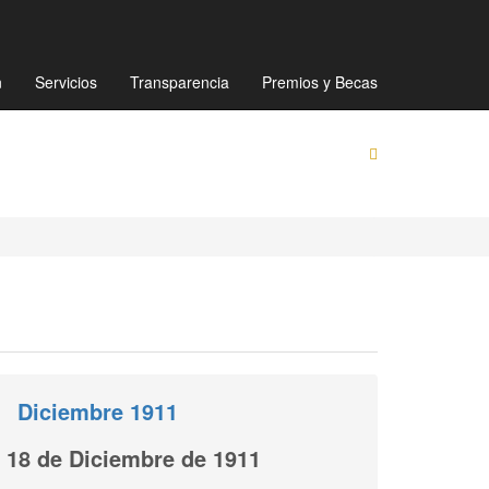
Mapa de sitio
Directorio
Preguntas Frecuentes
n
Servicios
Transparencia
Premios y Becas
Diciembre 1911
18 de Diciembre de 1911