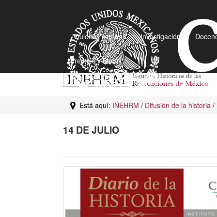
¿Quiénes somos?
Investigación
Docenc
Premios y Becas
Está aquí:
INEHRM
/
Difusión de la historia
/
14 DE JULIO