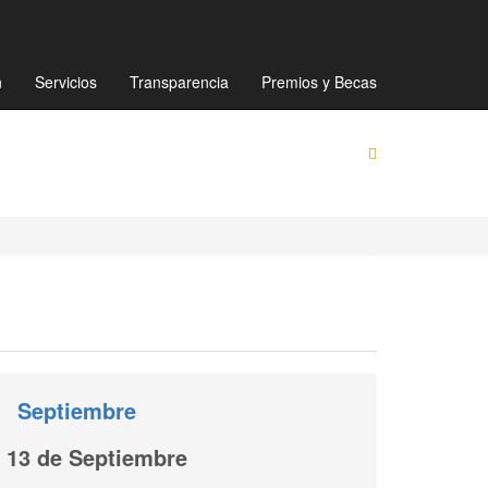
Mapa de sitio
Directorio
Preguntas Frecuentes
n
Servicios
Transparencia
Premios y Becas
Septiembre
13 de Septiembre