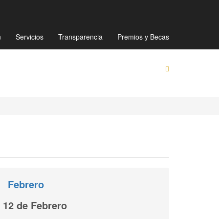
Mapa de sitio
Directorio
Preguntas Frecuentes
n
Servicios
Transparencia
Premios y Becas
Febrero
12 de Febrero