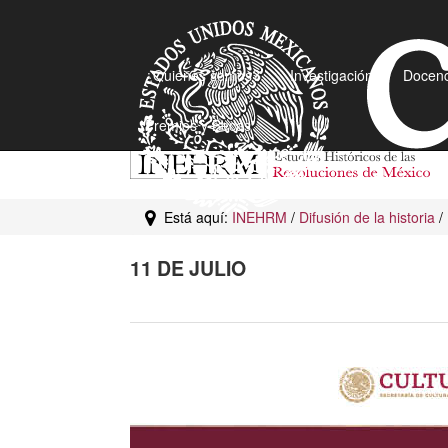
¿Quiénes somos?
Investigación
Docenc
Premios y Becas
Está aquí:
INEHRM
/
Difusión de la historia
/
11 DE JULIO