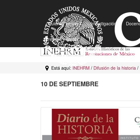
¿Quiénes somos?
Investigación
Docenc
Premios y Becas
Está aquí:
INEHRM
/
Difusión de la historia
/
10 DE SEPTIEMBRE