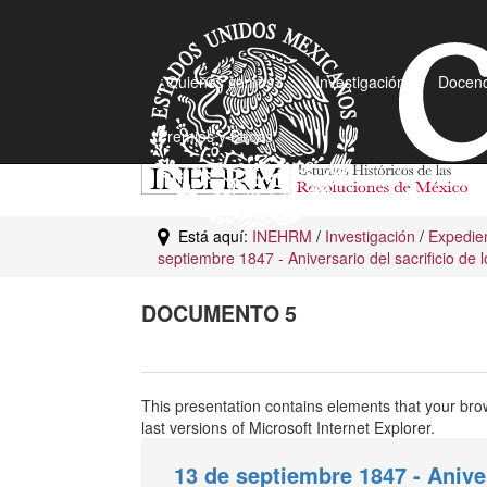
¿Quiénes somos?
Investigación
Docenc
Premios y Becas
Está aquí:
INEHRM
/
Investigación
/
Expedien
septiembre 1847 - Aniversario del sacrificio de
DOCUMENTO 5
This presentation contains elements that your bro
last versions of Microsoft Internet Explorer.
13 de septiembre 1847 - Aniver